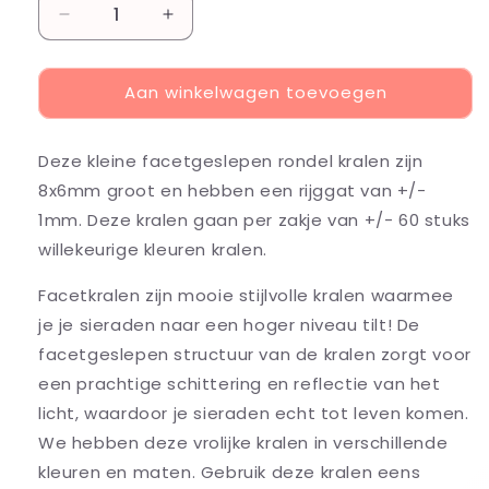
Aantal
Aantal
verlagen
verhogen
voor
voor
Aan winkelwagen toevoegen
Facet
Facet
kralen
kralen
8mm
8mm
Deze kleine facetgeslepen rondel kralen zijn
Multi-
Multi-
Colour
Colour
8x6mm groot en hebben een rijggat van +/-
Light
Light
1mm. Deze kralen gaan per zakje van +/- 60 stuks
Shine,
Shine,
willekeurige kleuren kralen.
+/-
+/-
60
60
Facetkralen zijn mooie stijlvolle kralen waarmee
stuks
stuks
je je sieraden naar een hoger niveau tilt! De
facetgeslepen structuur van de kralen zorgt voor
een prachtige schittering en reflectie van het
licht, waardoor je sieraden echt tot leven komen.
We hebben deze vrolijke kralen in verschillende
kleuren en maten. Gebruik deze kralen eens