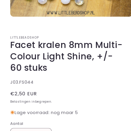
Media
1
openen
in
modaal
LITTLEBEADSHOP
Facet kralen 8mm Multi-
Colour Light Shine, +/-
60 stuks
SKU:
J03.FS044
Normale
€2,50 EUR
prijs
Belastingen inbegrepen.
Lage voorraad: nog maar 5
Aantal
Aantal